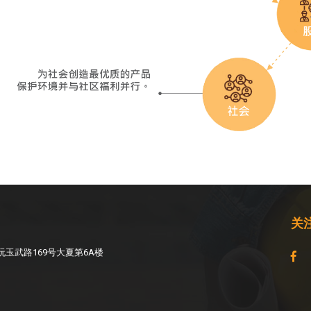
关
玉武路169号大夏第6A楼