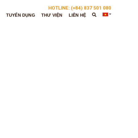
HOTLINE: (+84) 837 501 080
TUYỂN DỤNG
THƯ VIỆN
LIÊN HỆ