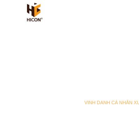
TIN TỨC
Trang chủ
Tin nội bộ
VINH DANH CÁ NHÂN XU