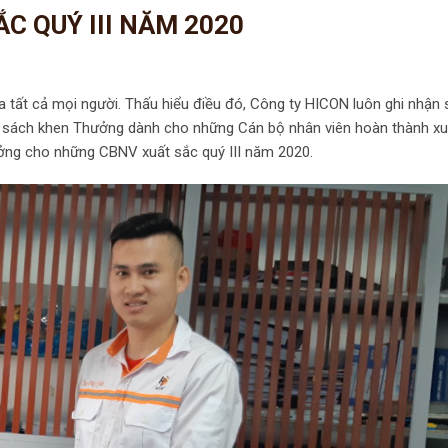
C QUÝ III NĂM 2020
 tất cả mọi người. Thấu hiểu điều đó, Công ty HICON luôn ghi nhận 
nh sách khen Thưởng dành cho những Cán bộ nhân viên hoàn thành xu
ưởng cho những CBNV xuất sắc quý III năm 2020.