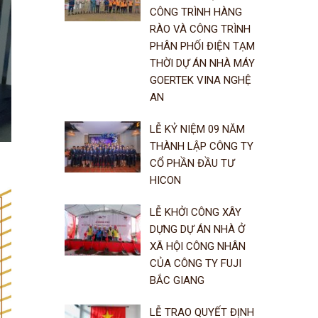
CÔNG TRÌNH HÀNG
RÀO VÀ CÔNG TRÌNH
PHÂN PHỐI ĐIỆN TẠM
THỜI DỰ ÁN NHÀ MÁY
GOERTEK VINA NGHỆ
AN
LỄ KỶ NIỆM 09 NĂM
THÀNH LẬP CÔNG TY
CỔ PHẦN ĐẦU TƯ
HICON
LỄ KHỞI CÔNG XÂY
DỰNG DỰ ÁN NHÀ Ở
XÃ HỘI CÔNG NHÂN
CỦA CÔNG TY FUJI
BẮC GIANG
LỄ TRAO QUYẾT ĐỊNH