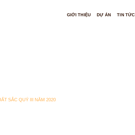
GIỚI THIỆU
DỰ ÁN
TIN TỨC
ẤT SẮC QUÝ III NĂM 2020